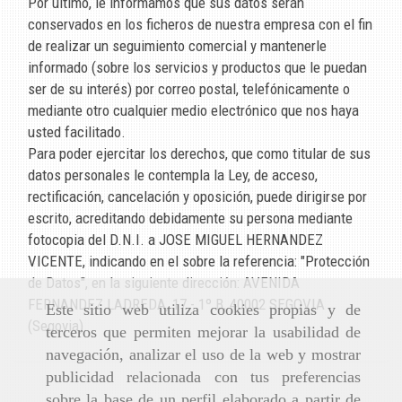
Por último, le informamos que sus datos serán
conservados en los ficheros de nuestra empresa con el fin
de realizar un seguimiento comercial y mantenerle
informado (sobre los servicios y productos que le puedan
ser de su interés) por correo postal, telefónicamente o
mediante otro cualquier medio electrónico que nos haya
usted facilitado.
Para poder ejercitar los derechos, que como titular de sus
datos personales le contempla la Ley, de acceso,
rectificación, cancelación y oposición, puede dirigirse por
escrito, acreditando debidamente su persona mediante
fotocopia del D.N.I. a
JOSE MIGUEL HERNANDEZ
VICENTE
, indicando en el sobre la referencia: "Protección
de Datos", en la siguiente dirección:
AVENIDA
FERNANDEZ LADREDA, 17 - 1º B
,
40002
SEGOVIA
Este sitio web utiliza cookies propias y de
(
Segovia
).
terceros que permiten mejorar la usabilidad de
navegación, analizar el uso de la web y mostrar
publicidad relacionada con tus preferencias
sobre la base de un perfil elaborado a partir de