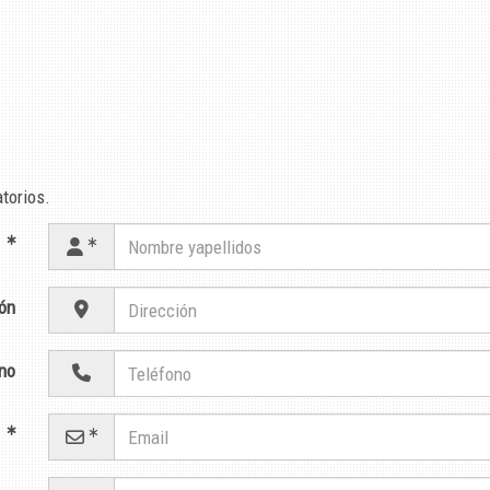
torios.
s
ón
no
l