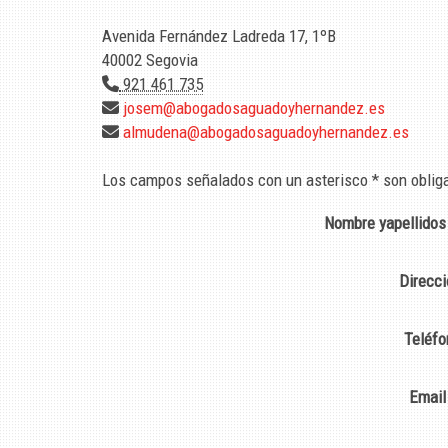
Avenida Fernández Ladreda 17, 1ºB
40002 Segovia
921 461 735
josem
abogadosaguadoyhernandez.es
almudena
abogadosaguadoyhernandez.es
Los campos señalados con un asterisco * son obliga
Nombre yapellido
Direcci
Teléfo
Emai