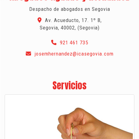
Despacho de abogados en Segovia
Av. Acueducto, 17. 1º B,
Segovia
,
40002
,
(Segovia)
921 461 735
josemhernandez
icasegovia.com
Servicios